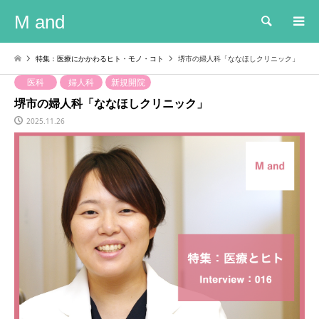
M and
検索
特集：医療にかかわるヒト・モノ・コト
堺市の婦人科「ななほしクリニック」
医科
婦人科
新規開院
堺市の婦人科「ななほしクリニック」
2025.11.26