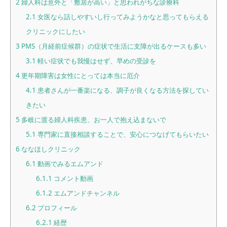
2
婦人科は意外と「敷居が高い」と思われがちな診療科
2.1
女医なら話しやすいし行ってみようかなと思ってもらえる
クリニックにしたい
3
PMS（月経前症候群）の症状で生活に支障が出るケースも多い
3.1
軽い症状でも我慢はせず、早めの受診を
4
更年期障害は女性にとっては本当に厄介
4.1
患者さんが一番楽になる、調子が良くなる方法を探してい
きたい
5
多岐に渡る婦人科疾患、お一人で抱え込まないで
5.1
専門家に直接相談することで、安心につなげてもらいたい
6
ななほしクリニック
6.1
動画でみるエムアンド
6.1.1
コメント動画
6.1.2
エムアンドチャンネル
6.2
プロフィール
6.2.1
経歴