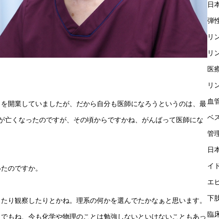
日
弾
リ
リ
医
リ
血
クを開業していましたが、だから自分も医師になろうというのは、最
ベ
が亡くなったのですが、その頃からですかね、がんばって医師にな
管
日
イ
いたのですか。
エ
下
したり観察したりとかね。理系の何かを選んでたかなぁと思います。
臨
。でもね、今も化学や物理のことは勉強しないといけないこともあっ