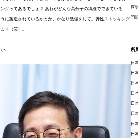
厚
ングってあるでしょ？ あれがどんな高分子の繊維でできている
門
ふうに製造されているかとか、かなり勉強をして。弾性ストッキング
ります（笑）。
所
すか。
日
日
日
日
日
日
日
日