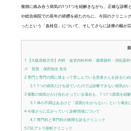
複雑に絡み合う病気の1つ1つを紐解きながら、正確な診断
や総合病院での長年の研鑽を経たのちに、今回のクリニッ
ったという「血栓症」について、そしてさらに診療の幅が
目
1
【大阪府枚方市】内科・血管内科外科・循環器科・消化器科
ク 院長：保田知生 先生
2
専門と専門の間に挟まって苦しんでいる患者さんを診るため
2.1
1つの病気だけを診ていたのでは診断できない病気がい
3
複数の病気がかけ合わさっている場合も、1つ1つ原因を紐
3.1
体の不調はあるけど「原因がわからない」という場合
4
今後さらに広がっていく診療領域について
4.1
専門科と専門科の狭間を診るクリニック
5
CVLアトラ新町クリニック