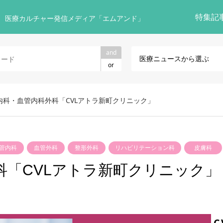
特集記
 医療カルチャー発信メディア「エムアンド」
and
医療ニュースから選ぶ
or
内科・血管内科外科「CVLアトラ新町クリニック」
管内科
血管外科
整形外科
リハビリテーション科
皮膚科
科「CVLアトラ新町クリニック」