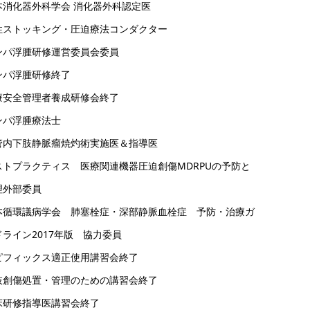
本消化器外科学会 消化器外科認定医
性ストッキング・圧迫療法コンダクター
ンパ浮腫研修運営委員会委員
ンパ浮腫研修終了
療安全管理者養成研修会終了
ンパ浮腫療法士
管内下肢静脈瘤焼灼術実施医＆指導医
ストプラクティス 医療関連機器圧迫創傷MDRPUの予防と
理外部委員
本循環議病学会 肺塞栓症・深部静脈血栓症 予防・治療ガ
ドライン2017年版 協力委員
ピフィックス適正使用講習会終了
肢創傷処置・管理のための講習会終了
床研修指導医講習会終了