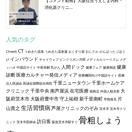
【コメント動画】大阪住吉うえしま内科・
消化器クリニ...
人気のタグ
CT
Chiweb
うめきた温泉
うめきた温泉蓮
おくすり袋
おにクル
がんばったごほう
インバウンド
び
チャイウェブ
ピンクリボン月間
メディカルツーリズム
メデ
人間ドック
健康
ィハオ
中国語サイト
中尾幸嗣
乳がん
健康フェア
健康相談
診断
医療カルチャー発信メディア
医療機関向け中国語サイト
医療
千里ニュータウン
千里ホームケア
法人医誠会
医誠会国際総合病院
クリニック
千里中央
南芦屋浜
在宅医療
大
堀商店
外国人観光客
阪府茨木市
大阪府豊中市
守上祐樹
新千里南町
片
早期発見
生活習慣病
山貴之
芦屋クリニックのぞみ
茨木市
茨木市クリ
骨粗しょう
訪日客
ニック
茨木市医師会
阪急茨木市駅すぐ