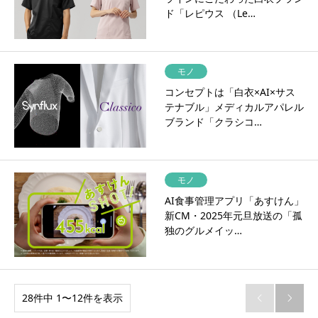
ド「レピウス （Le…
モノ
コンセプトは「白衣×AI×サス
テナブル」メディカルアパレル
ブランド「クラシコ…
モノ
AI食事管理アプリ「あすけん」
新CM・2025年元旦放送の「孤
独のグルメイッ…
28件中 1〜12件を表示

