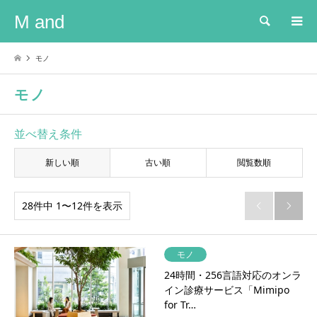
M and
検索
モノ
モノ
並べ替え条件
新しい順
古い順
閲覧数順
28件中 1〜12件を表示


モノ
24時間・256言語対応のオンラ
イン診療サービス「Mimipo
for Tr…