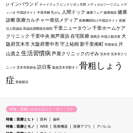
インバウンド
び
チャイウェブ
ピンクリボン月間
メディカルツーリズム
メデ
人間ドック
健康
ィハオ
中国語サイト
中尾幸嗣
乳がん
健康フェア
健康相談
診断
医療カルチャー発信メディア
医療機関向け中国語サイト
医療
千里ニュータウン
千里ホームケア
法人医誠会
医誠会国際総合病院
クリニック
千里中央
南芦屋浜
在宅医療
大
堀商店
外国人観光客
阪府茨木市
大阪府豊中市
守上祐樹
新千里南町
片
早期発見
生活習慣病
山貴之
芦屋クリニックのぞみ
茨木市
茨木市クリ
骨粗しょう
訪日客
ニック
茨木市医師会
阪急茨木市駅すぐ
症
骨粗鬆症
特集：医療にかかわるヒト・モノ・コト
特集：医療とヒト
医科
歯科
特集：医療とモノ
WEB
医療機器
医療アプリ
アパレル