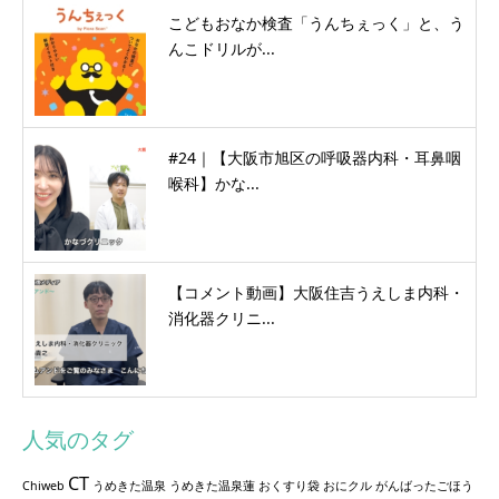
こどもおなか検査「うんちぇっく」と、う
んこドリルが...
#24｜【大阪市旭区の呼吸器内科・耳鼻咽
喉科】かな...
【コメント動画】大阪住吉うえしま内科・
消化器クリニ...
人気のタグ
CT
Chiweb
うめきた温泉
うめきた温泉蓮
おくすり袋
おにクル
がんばったごほう