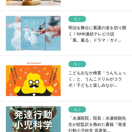
モノ
明治を舞台に看護の道を切り開
く！NHK連続テレビ小説
「風、薫る」ドラマ・ガイ…
モノ
こどもおなか検査「うんちぇっ
く」と、うんこドリルがコラ
ボ！子どもと楽しみなが…
モノ
「永瀬医院」院長：永瀬裕朗先
生が総監訳を務めた書籍『発達
行動小児科学 原著第…