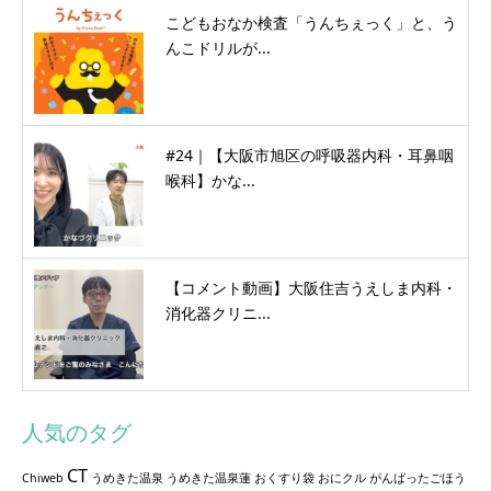
こどもおなか検査「うんちぇっく」と、う
んこドリルが...
#24｜【大阪市旭区の呼吸器内科・耳鼻咽
喉科】かな...
【コメント動画】大阪住吉うえしま内科・
消化器クリニ...
人気のタグ
CT
Chiweb
うめきた温泉
うめきた温泉蓮
おくすり袋
おにクル
がんばったごほう