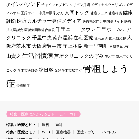
インバウンド
び
チャイウェブ
ピンクリボン月間
メディカルツーリズム
メデ
人間ドック
健康
ィハオ
中国語サイト
中尾幸嗣
乳がん
健康フェア
健康相談
診断
医療カルチャー発信メディア
医療機関向け中国語サイト
医療
千里ニュータウン
千里ホームケア
法人医誠会
医誠会国際総合病院
クリニック
千里中央
南芦屋浜
在宅医療
大
堀商店
外国人観光客
阪府茨木市
大阪府豊中市
守上祐樹
新千里南町
片
早期発見
生活習慣病
山貴之
芦屋クリニックのぞみ
茨木市
茨木市クリ
骨粗しょう
訪日客
ニック
茨木市医師会
阪急茨木市駅すぐ
症
骨粗鬆症
特集：医療にかかわるヒト・モノ・コト
特集：医療とヒト
医科
歯科
特集：医療とモノ
WEB
医療機器
医療アプリ
アパレル