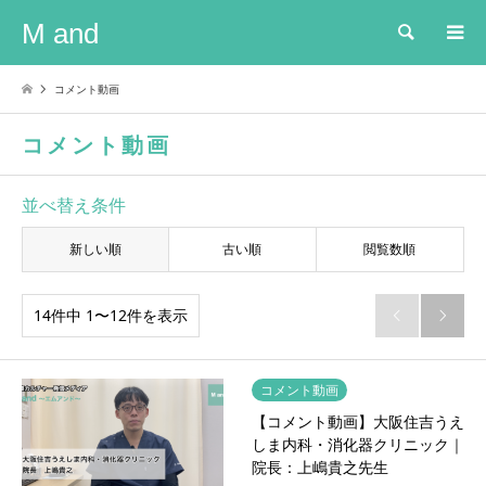
M and
検索
コメント動画
コメント動画
並べ替え条件
新しい順
古い順
閲覧数順
14件中 1〜12件を表示


コメント動画
【コメント動画】大阪住吉うえ
しま内科・消化器クリニック｜
院長：上嶋貴之先生