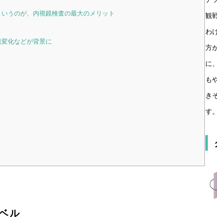
というのが、内視鏡検査の最大のメリット
観
わ
境変化などが背景に
方
に
も
き
す
ベル