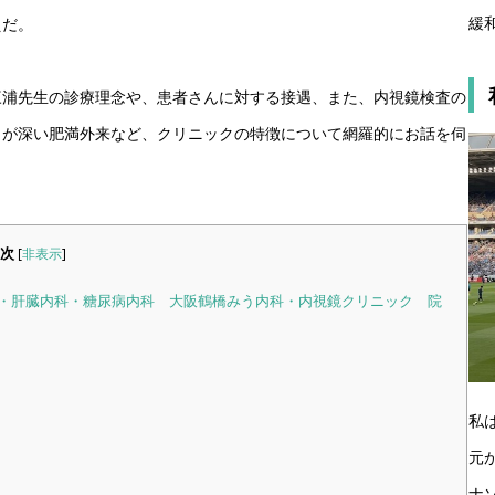
緩
えだ。
三浦先生の診療理念や、患者さんに対する接遇、また、内視鏡検査の
りが深い肥満外来など、クリニックの特徴について網羅的にお話を伺
次
[
非表示
]
・肝臓内科・糖尿病内科 大阪鶴橋みう内科・内視鏡クリニック 院
私
元
ナ