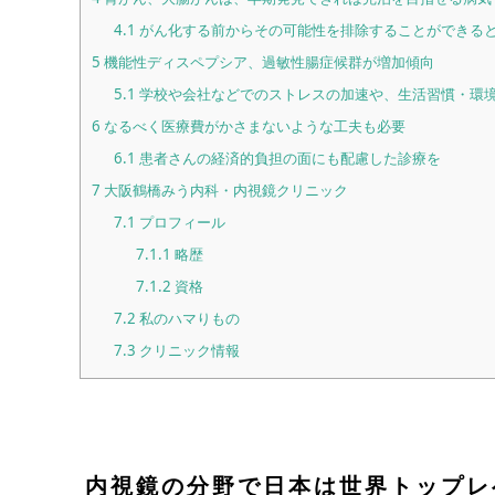
4.1
がん化する前からその可能性を排除することができる
5
機能性ディスペプシア、過敏性腸症候群が増加傾向
5.1
学校や会社などでのストレスの加速や、生活習慣・環
6
なるべく医療費がかさまないような工夫も必要
6.1
患者さんの経済的負担の面にも配慮した診療を
7
大阪鶴橋みう内科・内視鏡クリニック
7.1
プロフィール
7.1.1
略歴
7.1.2
資格
7.2
私のハマりもの
7.3
クリニック情報
内視鏡の分野で日本は世界トップレ