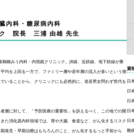
肝臓内科・糖尿病内科
ク 院長 三浦 由雄 先生
大阪鶴橋みう内科・内視鏡クリニック。JR線、近鉄線、地下鉄線が乗
資
市平均を上回る一方で、ファミリー層や若年層の流入が多いという側
日
んでいることから、クリニックにも必然的に、老若男女問わず世代を
日
日
日
患者層に対して、「予防医療の重要性」を訴えるべく、この地での開
日
てきた消化器内科領域では、胃や大腸、食道など、がん化するリスク
難
早期発見・早期治療はもちろんのこと、がん化するもっと手前から