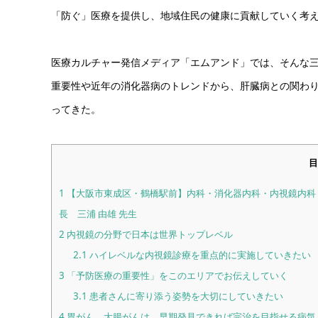
「防ぐ」医療を提供し、地域住民の健康に貢献していく考
医療カルチャー発信メディア「エムアンド」では、そんな
重要性や近年の消化器病のトレンドから、肝臓病との関わ
ってきた。
目
1
【大阪市東成区・鶴橋駅前】内科・消化器内科・内視鏡内科
長 三浦 由雄 先生
2
内視鏡の分野で日本は世界トップレベル
2.1
ハイレベルな内視鏡診療を重点的に実施していきたい
3
「予防医療の重要性」をこのエリアでお伝えしていく
3.1
患者さんに寄り添う姿勢を大切にしていきたい
4
胃がん、大腸がんは、早期発見できれば完治を目指せる病気