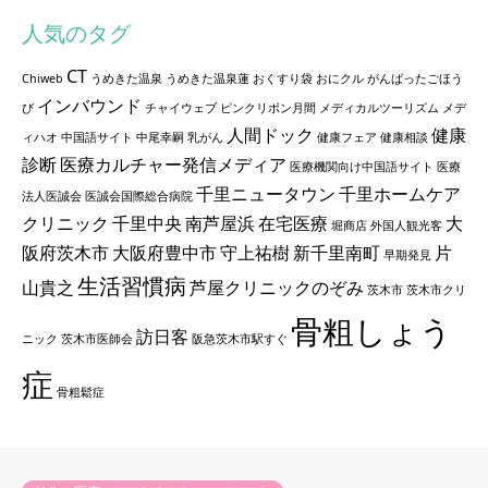
人気のタグ
CT
Chiweb
うめきた温泉
うめきた温泉蓮
おくすり袋
おにクル
がんばったごほう
インバウンド
び
チャイウェブ
ピンクリボン月間
メディカルツーリズム
メデ
人間ドック
健康
ィハオ
中国語サイト
中尾幸嗣
乳がん
健康フェア
健康相談
診断
医療カルチャー発信メディア
医療機関向け中国語サイト
医療
千里ニュータウン
千里ホームケア
法人医誠会
医誠会国際総合病院
クリニック
千里中央
南芦屋浜
在宅医療
大
堀商店
外国人観光客
阪府茨木市
大阪府豊中市
守上祐樹
新千里南町
片
早期発見
生活習慣病
山貴之
芦屋クリニックのぞみ
茨木市
茨木市クリ
骨粗しょう
訪日客
ニック
茨木市医師会
阪急茨木市駅すぐ
症
骨粗鬆症