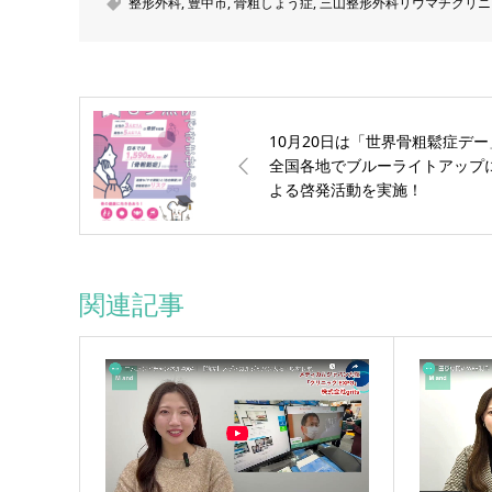
整形外科
,
豊中市
,
骨粗しょう症
,
三山整形外科リウマチクリニ
10月20日は「世界骨粗鬆症デー
全国各地でブルーライトアップ
よる啓発活動を実施！
関連記事