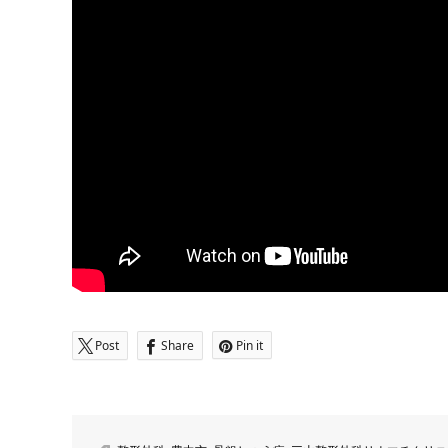
Post
Share
Pin it