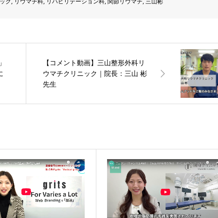
ック
,
リウマチ科
,
リハビリテーション科
,
関節リウマチ
,
三山彬
」
【コメント動画】三山整形外科リ
に
ウマチクリニック｜院長：三山 彬
先生