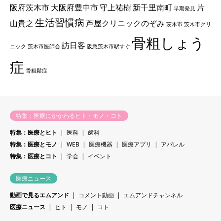
阪府茨木市
大阪府豊中市
守上祐樹
新千里南町
片
早期発見
生活習慣病
山貴之
芦屋クリニックのぞみ
茨木市
茨木市クリ
骨粗しょう
訪日客
ニック
茨木市医師会
阪急茨木市駅すぐ
症
骨粗鬆症
特集：医療にかかわるヒト・モノ・コト
特集：医療とヒト
医科
歯科
特集：医療とモノ
WEB
医療機器
医療アプリ
アパレル
特集：医療とコト
学会
イベント
医療ニュース
動画で見るエムアンド
コメント動画
エムアンドチャンネル
医療ニュース
ヒト
モノ
コト