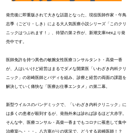
発売後に即重版されて大きな話題となった、現役医師作家・午鳥
志季（ごどり・しき）による大人気医療小説シリーズ「このクリ
ニックはつぶれます！」、待望の第２作が、新潮文庫nexより発
売中です。
医師免許を持つ異色の敏腕女性医療コンサルタント・高柴一香
が、人はいいけど経営はまるでダメな開業医「いわざき内科クリ
ニック」の岩崎医師とバディを組み、診療と経営の両面の課題を
解決していく痛快な「医療お仕事エンタメ」の第二幕。
新型ウイルスのパンデミックで、「いわざき内科クリニック」に
は多くの患者が殺到するが、発熱外来は診れば診るほど大赤字。
そんな中、医療コンサル・高柴一香までもコロナに罹患して集中
治療室へ・・・。八方塞がりの状況で、どうする岩崎医師！？