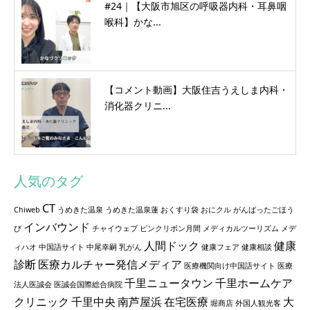
#24｜【大阪市旭区の呼吸器内科・耳鼻咽
喉科】かな...
【コメント動画】大阪住吉うえしま内科・
消化器クリニ...
人気のタグ
CT
Chiweb
うめきた温泉
うめきた温泉蓮
おくすり袋
おにクル
がんばったごほう
インバウンド
び
チャイウェブ
ピンクリボン月間
メディカルツーリズム
メデ
人間ドック
健康
ィハオ
中国語サイト
中尾幸嗣
乳がん
健康フェア
健康相談
診断
医療カルチャー発信メディア
医療機関向け中国語サイト
医療
千里ニュータウン
千里ホームケア
法人医誠会
医誠会国際総合病院
クリニック
千里中央
南芦屋浜
在宅医療
大
堀商店
外国人観光客