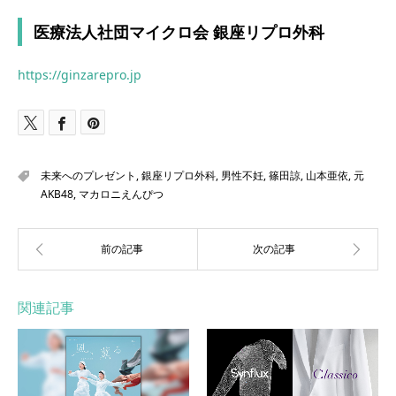
医療法人社団マイクロ会 銀座リプロ外科
https://ginzarepro.jp
未来へのプレゼント
,
銀座リプロ外科
,
男性不妊
,
篠田諒
,
山本亜依
,
元
AKB48
,
マカロニえんぴつ
関連記事