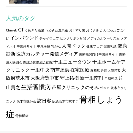
人気のタグ
CT
Chiweb
うめきた温泉
うめきた温泉蓮
おくすり袋
おにクル
がんばったごほう
インバウンド
び
チャイウェブ
ピンクリボン月間
メディカルツーリズム
メデ
人間ドック
健康
ィハオ
中国語サイト
中尾幸嗣
乳がん
健康フェア
健康相談
診断
医療カルチャー発信メディア
医療機関向け中国語サイト
医療
千里ニュータウン
千里ホームケア
法人医誠会
医誠会国際総合病院
クリニック
千里中央
南芦屋浜
在宅医療
大
堀商店
外国人観光客
阪府茨木市
大阪府豊中市
守上祐樹
新千里南町
片
早期発見
生活習慣病
山貴之
芦屋クリニックのぞみ
茨木市
茨木市クリ
骨粗しょう
訪日客
ニック
茨木市医師会
阪急茨木市駅すぐ
症
骨粗鬆症