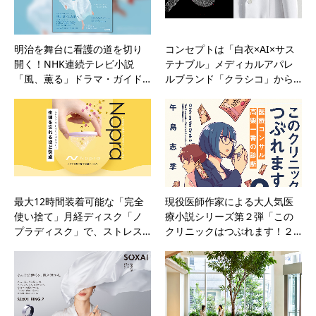
明治を舞台に看護の道を切り
コンセプトは「白衣×AI×サス
開く！NHK連続テレビ小説
テナブル」メディカルアパレ
「風、薫る」ドラマ・ガイド…
ルブランド「クラシコ」から…
最大12時間装着可能な「完全
現役医師作家による大人気医
使い捨て」月経ディスク「ノ
療小説シリーズ第２弾「この
プラディスク」で、ストレス…
クリニックはつぶれます！２…