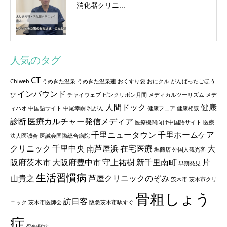
消化器クリニ...
人気のタグ
CT
Chiweb
うめきた温泉
うめきた温泉蓮
おくすり袋
おにクル
がんばったごほう
インバウンド
び
チャイウェブ
ピンクリボン月間
メディカルツーリズム
メデ
人間ドック
健康
ィハオ
中国語サイト
中尾幸嗣
乳がん
健康フェア
健康相談
診断
医療カルチャー発信メディア
医療機関向け中国語サイト
医療
千里ニュータウン
千里ホームケア
法人医誠会
医誠会国際総合病院
クリニック
千里中央
南芦屋浜
在宅医療
大
堀商店
外国人観光客
阪府茨木市
大阪府豊中市
守上祐樹
新千里南町
片
早期発見
生活習慣病
山貴之
芦屋クリニックのぞみ
茨木市
茨木市クリ
骨粗しょう
訪日客
ニック
茨木市医師会
阪急茨木市駅すぐ
症