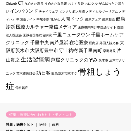
CT
Chiweb
うめきた温泉
うめきた温泉蓮
おくすり袋
おにクル
がんばったごほう
インバウンド
び
チャイウェブ
ピンクリボン月間
メディカルツーリズム
メデ
人間ドック
健康
ィハオ
中国語サイト
中尾幸嗣
乳がん
健康フェア
健康相談
診断
医療カルチャー発信メディア
医療機関向け中国語サイト
医療
千里ニュータウン
千里ホームケア
法人医誠会
医誠会国際総合病院
クリニック
千里中央
南芦屋浜
在宅医療
大
堀商店
外国人観光客
阪府茨木市
大阪府豊中市
守上祐樹
新千里南町
片
早期発見
生活習慣病
山貴之
芦屋クリニックのぞみ
茨木市
茨木市クリ
骨粗しょう
訪日客
ニック
茨木市医師会
阪急茨木市駅すぐ
症
骨粗鬆症
特集：医療にかかわるヒト・モノ・コト
特集：医療とヒト
医科
歯科