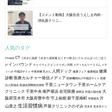
【コメント動画】大阪住吉うえしま内科・
消化器クリニ...
人気のタグ
CT
Chiweb
うめきた温泉
うめきた温泉蓮
おくすり袋
おにクル
がんばったごほう
インバウンド
び
チャイウェブ
ピンクリボン月間
メディカルツーリズム
メデ
人間ドック
健康
ィハオ
中国語サイト
中尾幸嗣
乳がん
健康フェア
健康相談
診断
医療カルチャー発信メディア
医療機関向け中国語サイト
医療
千里ニュータウン
千里ホームケア
法人医誠会
医誠会国際総合病院
クリニック
千里中央
南芦屋浜
在宅医療
大
堀商店
外国人観光客
阪府茨木市
大阪府豊中市
守上祐樹
新千里南町
片
早期発見
生活習慣病
山貴之
芦屋クリニックのぞみ
茨木市
茨木市クリ