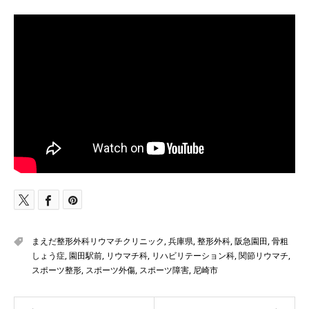
まえだ整形外科リウマチクリニック
,
兵庫県
,
整形外科
,
阪急園田
,
骨粗
しょう症
,
園田駅前
,
リウマチ科
,
リハビリテーション科
,
関節リウマチ
,
スポーツ整形
,
スポーツ外傷
,
スポーツ障害
,
尼崎市