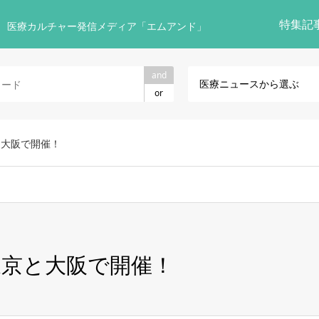
特集記
 医療カルチャー発信メディア「エムアンド」
and
医療ニュースから選ぶ
or
と大阪で開催！
京と大阪で開催！