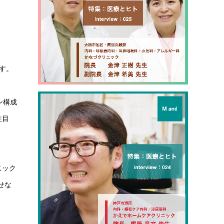
す。
ン構成
注目
ニック
せな