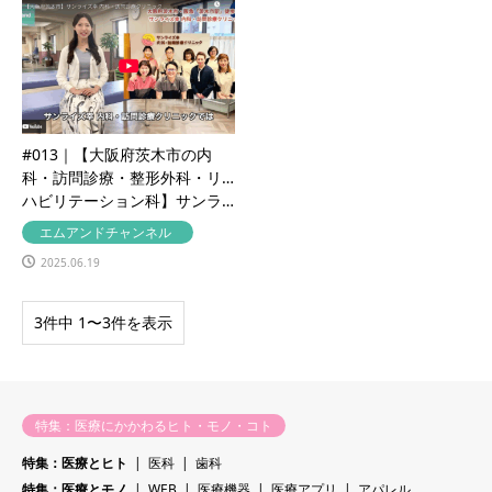
#013｜【大阪府茨木市の内
科・訪問診療・整形外科・リ
ハビリテーション科】サンラ…
エムアンドチャンネル
2025.06.19
3件中 1〜3件を表示
特集：医療にかかわるヒト・モノ・コト
特集：医療とヒト
医科
歯科
特集：医療とモノ
WEB
医療機器
医療アプリ
アパレル