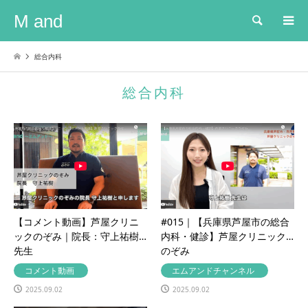
M and
検索
総合内科
総合内科
【コメント動画】芦屋クリニ
#015｜【兵庫県芦屋市の総合
ックのぞみ｜院長：守上祐樹
内科・健診】芦屋クリニック
先生
のぞみ
コメント動画
エムアンドチャンネル
2025.09.02
2025.09.02