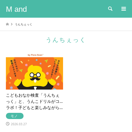
M and
検索
うんちぇっく
うんちぇっく
こどもおなか検査「うんちぇ
っく」と、うんこドリルがコ
ラボ！子どもと楽しみながら…
モノ
2026.03.27