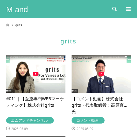
M and
検索
grits
grits
#011｜【医療専門WEBマーケ
【コメント動画】株式会社
ティング】株式会社grits
grits・代表取締役：髙原直人
氏
エムアンドチャンネル
コメント動画
2025.05.09
2025.05.09