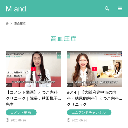
M and
検索
高血圧症
高血圧症
【コメント動画】えつこ内科
#014｜【大阪府豊中市の内
クリニック｜院長：秋田悦子
科・糖尿病内科】えつこ内科
先生
クリニック
コメント動画
エムアンドチャンネル
2025.06.26
2025.06.26