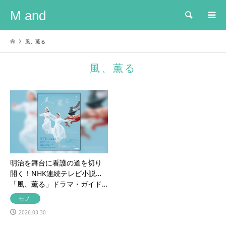
M and
検索
風、薫る
風、薫る
明治を舞台に看護の道を切り
開く！NHK連続テレビ小説
「風、薫る」ドラマ・ガイド…
モノ
2026.03.30