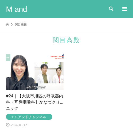
M and
検索
関目高殿
関目高殿
#24｜【大阪市旭区の呼吸器内
科・耳鼻咽喉科】かなづクリ
ニック
エムアンドチャンネル
2026.03.17