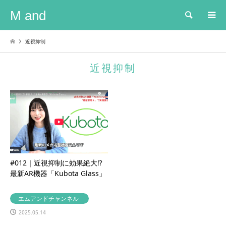
M and
検索
近視抑制
近視抑制
#012｜近視抑制に効果絶大⁉︎
最新AR機器「Kubota Glass」
エムアンドチャンネル
2025.05.14