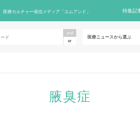
特集記
 医療カルチャー発信メディア「エムアンド」
and
医療ニュースから選ぶ
or
腋臭症