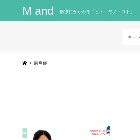
M and
医療にかかわる「ヒト・モノ・コト」
腋臭症