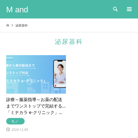
M and
検索
泌尿器科
泌尿器科
診療～服薬指導～お薬の配送
までワンストップで完結する
「ミナカラ e-クリニック」…
モノ
2024.12.09