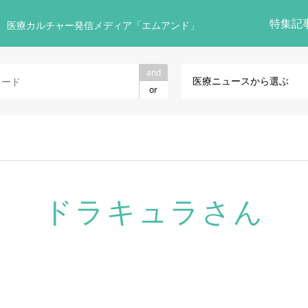
特集記
 医療カルチャー発信メディア「エムアンド」
and
医療ニュースから選ぶ
or
ドラキュラさん