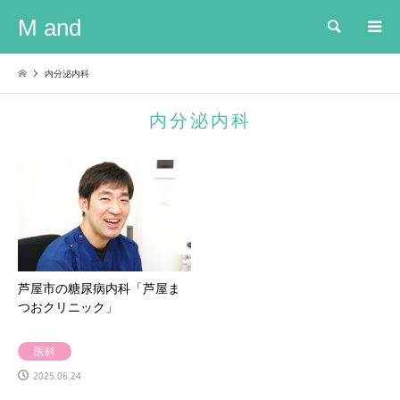
M and
検索
内分泌内科
内分泌内科
芦屋市の糖尿病内科「芦屋ま
つおクリニック」
医科
2025.06.24