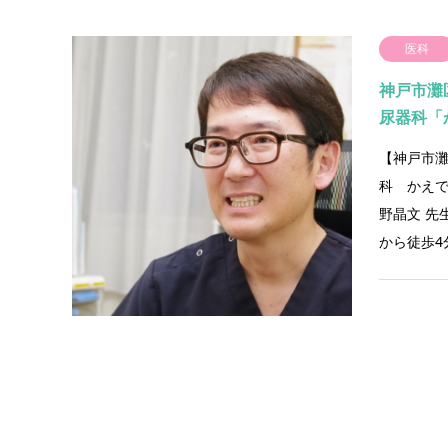
医科
神戸市灘
尿器科「
【神戸市
科 かえ
野晶文 先
から徒歩4