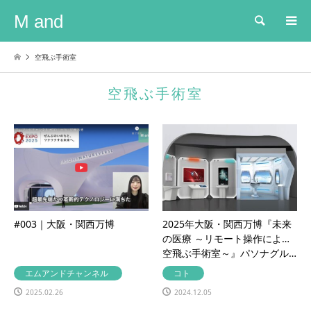
M and
検索
空飛ぶ手術室
空飛ぶ手術室
#003｜大阪・関西万博
2025年大阪・関西万博『未来
の医療 ～リモート操作による
空飛ぶ手術室～』パソナグル…
エムアンドチャンネル
コト
2025.02.26
2024.12.05