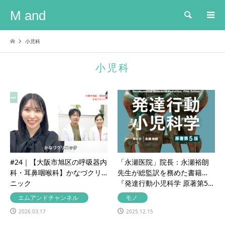
M and
検索
小児科
小児科
#24｜【大阪市旭区の呼吸器内
「永瀬医院」院長：永瀬裕朗
科・耳鼻咽喉科】かなづクリ
先生が総監訳を務めた書籍
ニック
『発達行動小児科学 原著第5…
エムアンドチャンネル
モノ
2026.03.17
2025.12.15