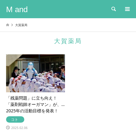
M and
検索
大賀薬局
大賀薬局
「残薬問題」に立ち向え！
「薬剤戦師オーガマン」が、
2025年の活動目標を発表！
コト
2025.02.06