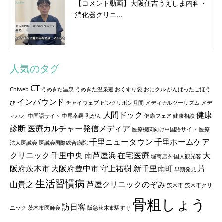
【コメント動画】大阪住吉うえしま内科・
消化器クリニ...
人気のタグ
CT
Chiweb
うめきた温泉
うめきた温泉蓮
おくすり袋
おにクル
がんばったごほう
インバウンド
び
チャイウェブ
ピンクリボン月間
メディカルツーリズム
メデ
人間ドック
健康
ィハオ
中国語サイト
中尾幸嗣
乳がん
健康フェア
健康相談
診断
医療カルチャー発信メディア
医療機関向け中国語サイト
医療
千里ニュータウン
千里ホームケア
法人医誠会
医誠会国際総合病院
クリニック
千里中央
南芦屋浜
在宅医療
大
堀商店
外国人観光客
阪府茨木市
大阪府豊中市
守上祐樹
新千里南町
片
早期発見
生活習慣病
山貴之
芦屋クリニックのぞみ
茨木市
茨木市クリ
骨粗しょう
訪日客
ニック
茨木市医師会
阪急茨木市駅すぐ